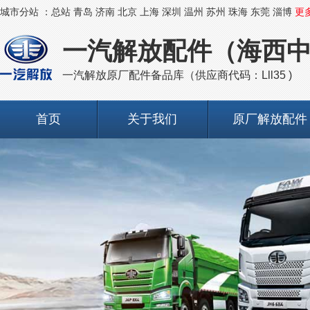
城市分站 ：
总站
青岛
济南
北京
上海
深圳
温州
苏州
珠海
东莞
淄博
更
一汽解放配件（海西
一汽解放原厂配件备品库（供应商代码：Lll35 )
首页
关于我们
原厂解放配件